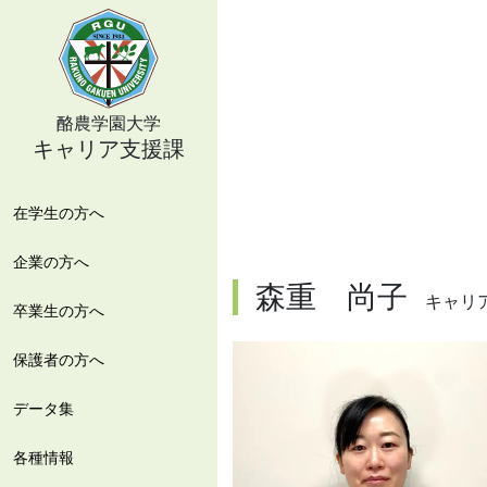
酪農学園大学
キャリア支援課について
キャリア支援課
アクセス
在学生の方へ
お問い合わせ
企業の方へ
プライバシーポリシー
求人・実習・就業体験等情報
求人票・実習・就業体験
卒業後の支援について
ご家庭でのサポートについて
森重 尚子
キャリ
卒業生の方へ
サイトマップ
就職活動支援
資料・掲示物についてのお願い
既卒者向け求人
キャリア支援課の主な支援について
保護者の方へ
資格取得支援
学内説明会について
各種証明書の発行
データ集
在学生限定情報
キャリア教育について
各種情報
学生紹介